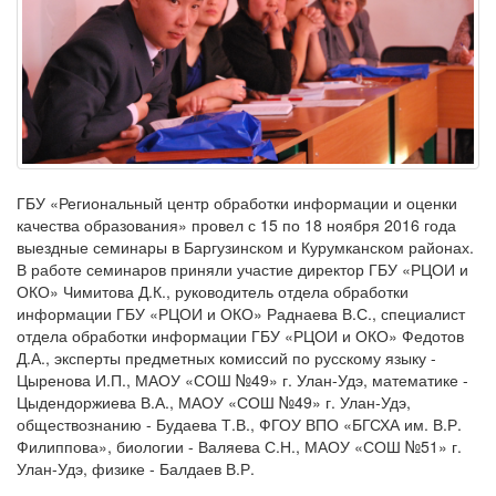
ГБУ «Региональный центр обработки информации и оценки
качества образования» провел с 15 по 18 ноября 2016 года
выездные семинары в Баргузинском и Курумканском районах.
В работе семинаров приняли участие директор ГБУ «РЦОИ и
ОКО» Чимитова Д.К., руководитель отдела обработки
информации ГБУ «РЦОИ и ОКО» Раднаева В.С., специалист
отдела обработки информации ГБУ «РЦОИ и ОКО» Федотов
Д.А., эксперты предметных комиссий по русскому языку -
Цыренова И.П., МАОУ «СОШ №49» г. Улан-Удэ, математике -
Цыдендоржиева В.А., МАОУ «СОШ №49» г. Улан-Удэ,
обществознанию - Будаева Т.В., ФГОУ ВПО «БГСХА им. В.Р.
Филиппова», биологии - Валяева С.Н., МАОУ «СОШ №51» г.
Улан-Удэ, физике - Балдаев В.Р.