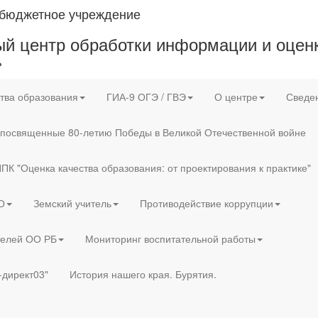
 бюджетное учреждение
й центр обработки информации и оценк
»
тва образования
ГИА-9 ОГЭ / ГВЭ
О центре
Сведен
 посвященные 80-летию Победы в Великой Отечественной войне
ПК "Оценка качества образования: от проектирования к практике"
О
Земский учитель
Противодействие коррупции
телей ОО РБ
Мониторинг воспитательной работы
-директ03"
История нашего края. Бурятия.