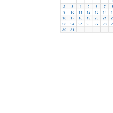
2
3
4
5
6
7
9
10
11
12
13
14
1
16
17
18
19
20
21
2
23
24
25
26
27
28
2
30
31