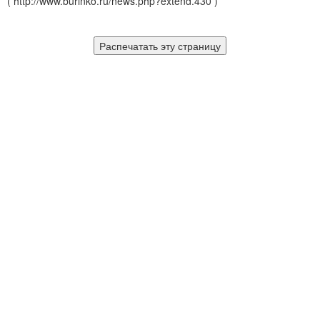
( http://www.burinko.ru/news.php?extend.430 )