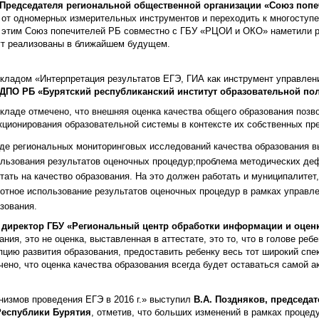
 Председателя региональной общественной организации «Союз поп
ь от одномерных измерительных инструментов и переходить к многоступ
 этим Союз попечителей РБ совместно с ГБУ «РЦОИ и ОКО» наметили ря
дут реализованы в ближайшем будущем.
кладом «Интерпретация результатов ЕГЭ, ГИА как инструмент управлен
 ДПО РБ «Бурятский республиканский институт образовательной по
кладе отмечено, что внешняя оценка качества общего образования поз
ционирования образовательной системы в контексте их собственных пре
де региональных мониторинговых исследований качества образования в
льзования результатов оценочных процедур;проблема методических де
тать на качество образования. На это должен работать и муниципалите
отное использование результатов оценочных процедур в рамках управ
зования.
р, директор ГБУ «Региональный центр обработки информации и оцен
ния, это не оценка, выставленная в аттестате, это то, что в голове реб
епцию развития образования, предоставить ребенку весь тот широкий сп
ено, что оценка качества образования всегда будет оставаться самой а
измов проведения ЕГЭ в 2016 г.» выступил
В.А. Поздняков, председа
Республики Бурятия
, отметив, что больших изменений в рамках процеду