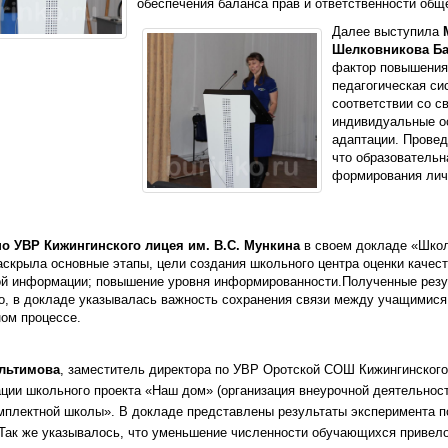
обеспечения баланса прав и ответственности общ
Далее выступила
Шелковникова Ба
фактор повышения 
педагогическая си
соответствии со с
индивидуальные ос
адаптации. Проведя
что образователь
формирования лич
по УВР Кижингинского лицея им. В.С. Мункина
в своем докладе «Школ
аскрыла основные этапы, цели создания школьного центра оценки качес
ой информации; повышение уровня информированности.Полученные резу
о, в докладе указывалась важность сохранения связи между учащимися,
ном процессе.
ультимова
, заместитель директора по УВР Оротской СОШ Кижингинског
ции школьного проекта «Наш дом» (организация внеурочной деятельност
плектной школы». В докладе представлены результаты эксперимента п
Так же указывалось, что уменьшение численности обучающихся привело