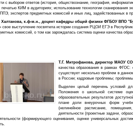
асти с выбором ответов (история, обществознание, география, информат
 печатью КИМ в аудиториях; использование технологии сканирования э
 ППЭ, экспертов предметных комиссий и иных лиц, задействованных в 
. Халтанова, к.ф-м.н., доцент кафедры общей физики ФГБОУ ВПО "Б
 свое выступление посвятила истории создания РЦОИ ЕГЭ в Республике
метных комиссий, о том как зарождалась система оценки качества обра
Т.Г. Митрофанова, директор МАОУ СО
качества образования в рамках ФГОС: 
существует несколько проблем в данном
в России; кадровые проблемы; проблемы
Выделен целый перечень условий для
Положения о школьной системе оцен
образовательных результатов доступной
плане доли внеурочных форм учебн
(нелинейное расписание, помещения
деятельности (проектные задачи, обра
деятельности (формирующего оценивания, оценке универсальных достиж
ть.