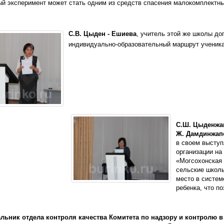
й эксперимент может стать одним из средств спасения малокомплектны
С.В. Цыден - Ешиева
, учитель этой же школы до
индивидуально-образовательный маршрут ученика 
С.Ш. Цыденжап
Ж. Дамдинжап
в своем выступ
организации н
«Могсохонская 
сельские школы
место в систем
ребенка, что п
чальник отдела контроля качества Комитета по надзору и контролю 