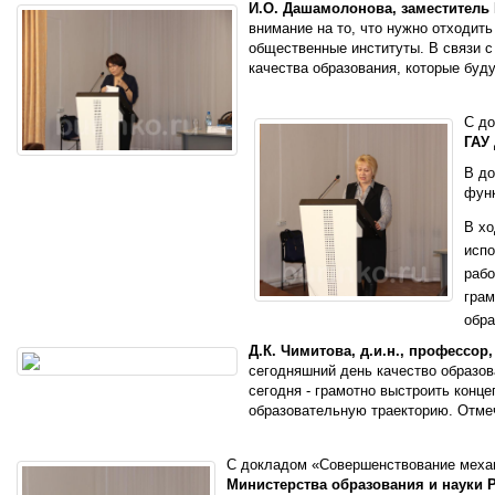
И.О. Дашамолонова, заместитель
внимание на то, что нужно отходит
общественные институты. В связи с
качества образования, которые бу
С до
ГАУ
В до
функ
В хо
испо
рабо
грам
обра
Д.К. Чимитова, д.и.н., профессо
сегодняшний день качество образова
сегодня - грамотно выстроить конц
образовательную траекторию. Отмеч
С докладом «Совершенствование механ
Министерства образования и науки 