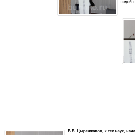
подобны
Б.Б. Цыренжапов, к.тех.наук, на