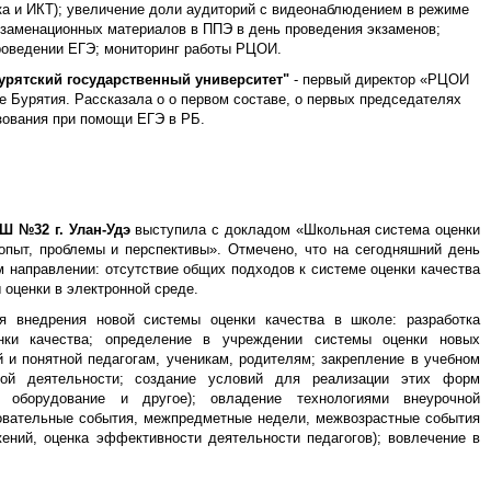
ика и ИКТ); увеличение доли аудиторий с видеонаблюдением в режиме
кзаменационных материалов в ППЭ в день проведения экзаменов;
проведении ЕГЭ; мониторинг работы РЦОИ.
урятский государственный университет"
- первый директор «РЦОИ
 Бурятия. Рассказала о о первом составе, о первых председателях
зования при помощи ЕГЭ в РБ.
Ш №32 г. Улан-Удэ
выступила с докладом «Школьная система оценки
опыт, проблемы и перспективы». Отмечено, что на сегодняшний день
 направлении: отсутствие общих подходов к системе оценки качества
 оценки в электронной среде.
 внедрения новой системы оценки качества в школе: разработка
ки качества; определение в учреждении системы оценки новых
 и понятной педагогам, ученикам, родителям; закрепление в учебном
ой деятельности; создание условий для реализации этих форм
, оборудование и другое); овладение технологиями внеурочной
зовательные события, межпредметные недели, межвозрастные события
ений, оценка эффективности деятельности педагогов); вовлечение в