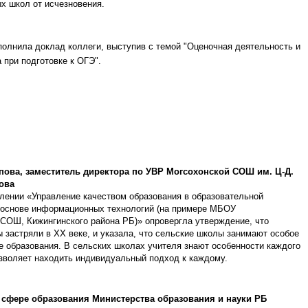
х школ от исчезновения.
полнила доклад коллеги, выступив с темой "Оценочная деятельность и
при подготовке к ОГЭ".
ова, заместитель директора по УВР Могсохонской СОШ им. Ц-Д.
ова
лении «Управление качеством образования в образовательной
а основе информационных технологий (на примере МБОУ
СОШ, Кижингинского района РБ)» опровергла утверждение, что
 застряли в XX веке, и указала, что сельские школы занимают особое
е образования. В сельских школах учителя знают особенности каждого
озволяет находить индивидуальный подход к каждому.
в сфере образования Министерства образования и науки РБ