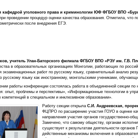
ющая кафедрой уголовного права и криминологии ЮФ ФГБОУ ВПО «Бур
ри проведении процедур оценки качества образования. Отметила, что по
еометрически после внедрения ЕГЭ.
аков, учитель Улан-Баторского филиала ФГБОУ ВПО «РЭУ им. Г.В. П
ества в образовательных организациях Монголии, работающих по росси
 экзаменационных работ по русскому языку, сравнительный анализ резу
о русскому языку как иностранному, монгольскими учениками, обучающ
нии работы конференции состоялась работа в объединенной секции по 
я: опыт, проблемы и перспективы», «Информационные технологии в упр
 компетенций в специальном и инклюзивном образовании».
Работу секции открыла
С.И. Андреевская, прор
ФЦПРО по расширению участия ГОУО в оценке кач
направления участия органов государственно-общ
Замечено, что самому обществу, органам исполни
существует к результатам деятельности органов Г
действенные механизмы включения в образовател