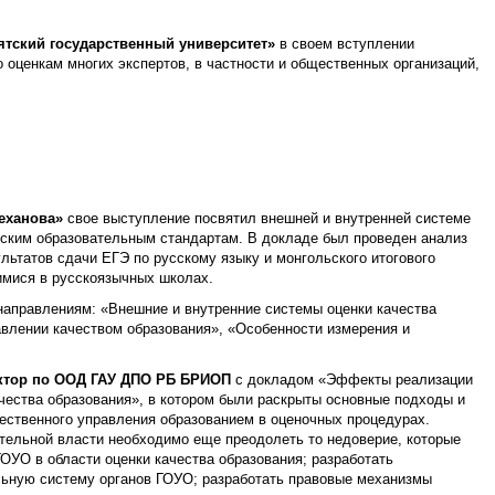
ятский государственный университет»
в своем вступлении
 оценкам многих экспертов, в частности и общественных организаций,
леханова»
свое выступление посвятил внешней и внутренней системе
йским образовательным стандартам. В докладе был проведен анализ
льтатов сдачи ЕГЭ по русскому языку и монгольского итогового
имися в русскоязычных школах.
направлениям: «Внешние и внутренние системы оценки качества
авлении качеством образования», «Особенности измерения и
ектор по ООД ГАУ ДПО РБ БРИОП
с докладом «Эффекты реализации
ества образования», в котором были раскрыты основные подходы и
ественного управления образованием в оценочных процедурах.
тельной власти необходимо еще преодолеть то недоверие, которые
ОУО в области оценки качества образования; разработать
ьную систему органов ГОУО; разработать правовые механизмы