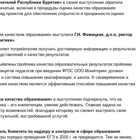
ечителей Республики Бурятия»
в своем выступлении обратила
енчатым, включая в процедуры оценки качества образования
д проектов для обеспечения открытости и прозрачности оценки
ия качеством образования» выступила
Г.Н. Фомицкая, д.п.н, ректор
литики»
.
воляет потребителям получать достоверную информацию о результатах
дставлений о качестве результатов.
ыявлены:проблема качества образовательных результатов;проблема
фицитов педагогов при введении ФГОС ООО.Мониторинг должен
т, и система повышения квалификации, и школа. А своевременное и
ления качеством является эффективным способом повышения качества
ки качества образования»
в выступлении подчеркнула, что на
енка – его компетенции, умение действовать. Главная задача на
ектр возможностей, благодаря которому он сможет выстроить свою
ктуальной, востребованной услугой.
тель Комитета по надзору и контролю в сфере образования
ры порядка проведения ЕГЭ в 2016 г. не предвидится. Тем не менее,