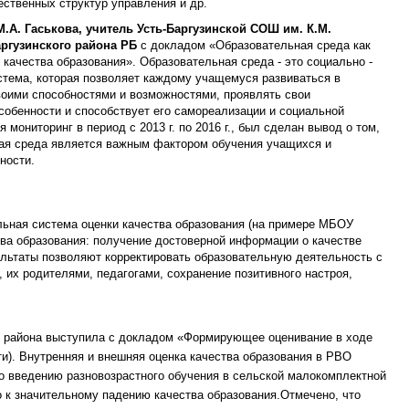
ественных структур управления и др.
М.А. Гаськова, учитель Усть-Баргузинской СОШ им. К.М.
ргузинского района РБ
с докладом «Образовательная среда как
качества образования». Образовательная среда - это социально -
стема, которая позволяет каждому учащемуся развиваться в
воими способностями и возможностями, проявлять свои
обенности и способствует его самореализации и социальной
 мониторинг в период с 2013 г. по 2016 г., был сделан вывод о том,
ная среда является важным фактором обучения учащихся и
ности.
ьная система оценки качества образования (на примере МБОУ
тва образования: получение достоверной информации о качестве
льтаты позволяют корректировать образовательную деятельность с
 их родителями, педагогами, сохранение позитивного настроя,
о района выступила с докладом «Формирующее оценивание в ходе
и). Внутренняя и внешняя оценка качества образования в РВО
о введению разновозрастного обучения в сельской малокомплектной
 к значительному падению качества образования.Отмечено, что