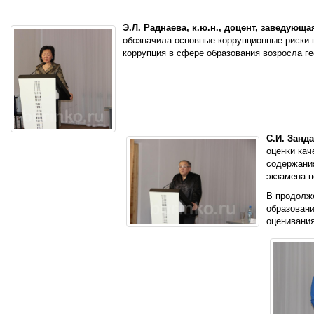
Э.Л. Раднаева, к.ю.н., доцент, заведу
обозначила основные коррупционные риски п
коррупция в сфере образования возросла г
С.И. Занд
оценки кач
содержания
экзамена п
В продолже
образовани
оценивания