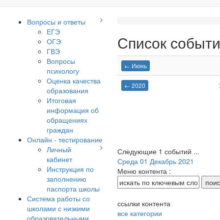
Вопросы и ответы
ЕГЭ
Список событ
ОГЭ
ГВЭ
Вопросы
← Июнь
психологу
Оценка качества
← 2020
образования
Итоговая
информация об
обращениях
граждан
Онлайн - тестирование
Личный
Следующие 1 событий ...
кабинет
Среда 01 Декабрь 2021
Инструкция по
Меню контента :
заполнению
паспорта школы
Система работы со
ссылки контента
школами с низкими
все категории
образовательными