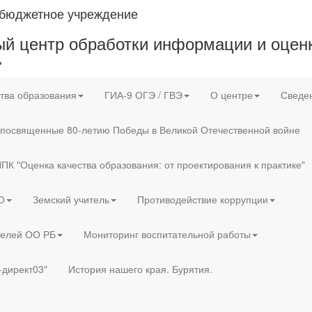
 бюджетное учреждение
й центр обработки информации и оценк
»
тва образования
ГИА-9 ОГЭ / ГВЭ
О центре
Сведен
 посвященные 80-летию Победы в Великой Отечественной войне
ПК "Оценка качества образования: от проектирования к практике"
О
Земский учитель
Противодействие коррупции
телей ОО РБ
Мониторинг воспитательной работы
-директ03"
История нашего края. Бурятия.