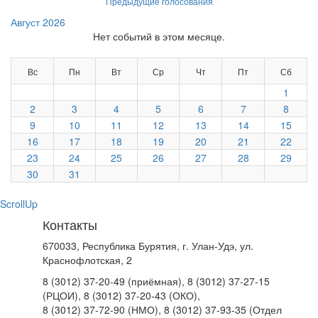
Предыдущие голосования
Август 2026
Нет событий в этом месяце.
Вс
Пн
Вт
Ср
Чт
Пт
Сб
1
2
3
4
5
6
7
8
9
10
11
12
13
14
15
16
17
18
19
20
21
22
23
24
25
26
27
28
29
30
31
ScrollUp
Контакты
670033, Республика Бурятия, г. Улан-Удэ, ул.
Краснофлотская, 2
8 (3012) 37-20-49 (приёмная), 8 (3012) 37-27-15
(РЦОИ), 8 (3012) 37-20-43 (ОКО),
8 (3012) 37-72-90 (НМО), 8 (3012) 37-93-35 (Отдел