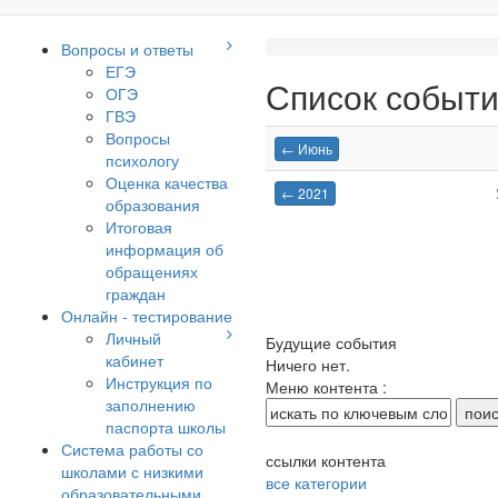
Вопросы и ответы
ЕГЭ
Список событ
ОГЭ
ГВЭ
Вопросы
← Июнь
психологу
Оценка качества
← 2021
образования
Итоговая
информация об
обращениях
граждан
Онлайн - тестирование
Личный
Будущие события
кабинет
Ничего нет.
Инструкция по
Меню контента :
заполнению
паспорта школы
Система работы со
ссылки контента
школами с низкими
все категории
образовательными