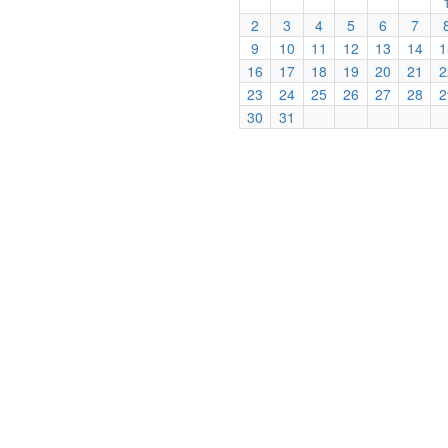
2
3
4
5
6
7
9
10
11
12
13
14
1
16
17
18
19
20
21
2
23
24
25
26
27
28
2
30
31