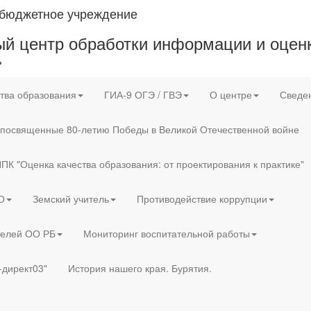
 бюджетное учреждение
й центр обработки информации и оценк
»
тва образования
ГИА-9 ОГЭ / ГВЭ
О центре
Сведен
 посвященные 80-летию Победы в Великой Отечественной войне
ПК "Оценка качества образования: от проектирования к практике"
О
Земский учитель
Противодействие коррупции
телей ОО РБ
Мониторинг воспитательной работы
-директ03"
История нашего края. Бурятия.