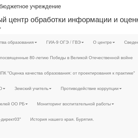
 бюджетное учреждение
й центр обработки информации и оценк
»
тва образования
ГИА-9 ОГЭ / ГВЭ
О центре
Сведен
 посвященные 80-летию Победы в Великой Отечественной войне
ПК "Оценка качества образования: от проектирования к практике"
О
Земский учитель
Противодействие коррупции
телей ОО РБ
Мониторинг воспитательной работы
-директ03"
История нашего края. Бурятия.