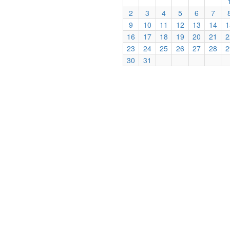
2
3
4
5
6
7
9
10
11
12
13
14
1
16
17
18
19
20
21
2
23
24
25
26
27
28
2
30
31