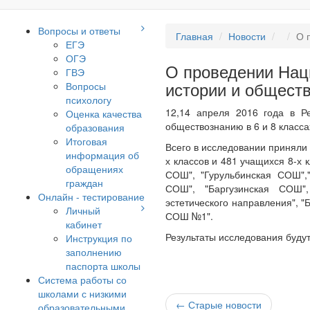
Вопросы и ответы
Главная
Новости
О 
ЕГЭ
ОГЭ
О проведении Нац
ГВЭ
истории и общест
Вопросы
психологу
12,14 апреля 2016 года в Р
Оценка качества
обществознанию в 6 и 8 класса
образования
Итоговая
Всего в исследовании приняли
информация об
х классов и 481 учащихся 8-х
обращениях
СОШ", "Гурульбинская СОШ","
граждан
СОШ", "Баргузинская СОШ",
Онлайн - тестирование
эстетического направления", 
Личный
СОШ №1".
кабинет
Результаты исследования будут
Инструкция по
заполнению
паспорта школы
Система работы со
школами с низкими
← Старые новости
образовательными