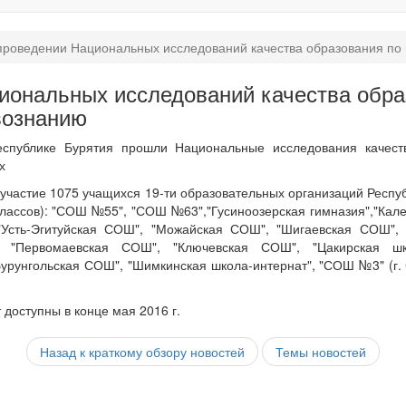
проведении Национальных исследований качества образования по
иональных исследований качества обра
вознанию
еспублике Бурятия прошли Национальные исследования качест
х
 участие 1075 учащихся 19-ти образовательных организаций Респуб
 классов): "СОШ №55", "СОШ №63","Гусиноозерская гимназия","Кал
Усть-Эгитуйская СОШ", "Можайская СОШ", "Шигаевская СОШ", 
 "Первомаевская СОШ", "Ключевская СОШ", "Цакирская шко
"Бурунгольская СОШ", "Шимкинская школа-интернат", "СОШ №3" (г. 
 доступны в конце мая 2016 г.
Назад к краткому обзору новостей
Темы новостей