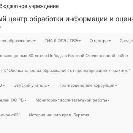
 бюджетное учреждение
й центр обработки информации и оценк
»
тва образования
ГИА-9 ОГЭ / ГВЭ
О центре
Сведен
 посвященные 80-летию Победы в Великой Отечественной войне
ПК "Оценка качества образования: от проектирования к практике"
О
Земский учитель
Противодействие коррупции
телей ОО РБ
Мониторинг воспитательной работы
-директ03"
История нашего края. Бурятия.