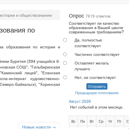
Опрос
 истории и обществознанию
7619 ответов
Соответствует ли качество
зования по
образования в Вашей школе
современным требованиям?
Да, полностью
соответствует
ва образования по истории и
Частично соответствует
лики Бурятия (594 учащийся 6-
Оставляет желать
еновская СОШ", "Гильбиринская
лучшего
"Каменский лицей", "Еланская
Нет, не соответствует
ла-интернат художественно-
Северо-Байкальск), "Хоринская
Отправить
Предыдущие голосования
Август 2026
Нет событий в этом месяце.
Вс
Пн
Вт
Ср
Чт
Пт
С
Новые новости →