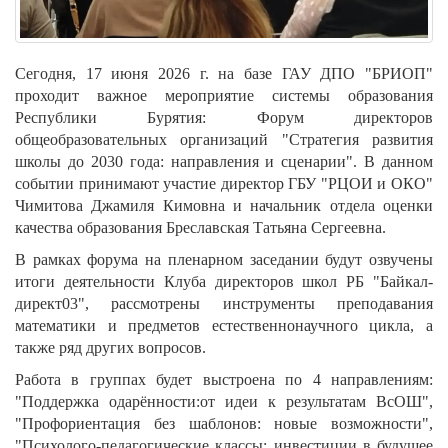
Сегодня, 17 июня 2026 г. на базе ГАУ ДПО "БРИОП"
проходит важное мероприятие системы образования
Республики Бурятия: Форум директоров
общеобразовательных организаций "Стратегия развития
школы до 2030 года: направления и сценарии". В данном
событии принимают участие директор ГБУ "РЦОИ и ОКО"
Чимитова Джамиля Кимовна и начальник отдела оценки
качества образования Бреславская Татьяна Сергеевна.
В рамках форума на пленарном заседании будут озвучены
итоги деятельности Клуба директоров школ РБ "Байкал-
директ03", рассмотрены инструменты преподавания
математики и предметов естественнонаучного цикла, а
также ряд других вопросов.
Работа в группах будет выстроена по 4 направлениям:
"Поддержка одарённости:от идеи к результатам ВсОШ",
"Профориентация без шаблонов: новые возможности",
"Психолого-педагогические классы: инвестиции в будущее