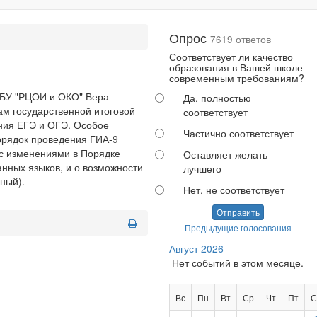
Опрос
7619 ответов
Соответствует ли качество
образования в Вашей школе
современным требованиям?
ГБУ "РЦОИ и ОКО" Вера
Да, полностью
ам государственной итоговой
соответствует
ения ЕГЭ и ОГЭ. Особое
Частично соответствует
орядок проведения ГИА-9
 с изменениями в Порядке
Оставляет желать
анных языков, и о возможности
лучшего
ный).
Нет, не соответствует
Отправить
Предыдущие голосования
Август 2026
Нет событий в этом месяце.
Вс
Пн
Вт
Ср
Чт
Пт
С