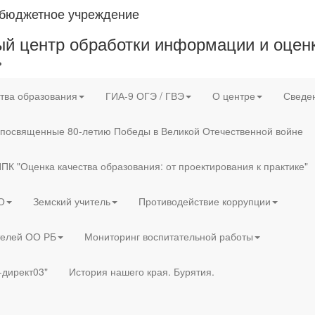
 бюджетное учреждение
й центр обработки информации и оценк
»
тва образования
ГИА-9 ОГЭ / ГВЭ
О центре
Сведен
 посвященные 80-летию Победы в Великой Отечественной войне
ПК "Оценка качества образования: от проектирования к практике"
О
Земский учитель
Противодействие коррупции
телей ОО РБ
Мониторинг воспитательной работы
-директ03"
История нашего края. Бурятия.